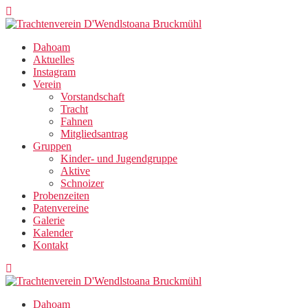
Zum
Inhalt
springen
Dahoam
Aktuelles
Instagram
Verein
Vorstandschaft
Tracht
Fahnen
Mitgliedsantrag
Gruppen
Kinder- und Jugendgruppe
Aktive
Schnoizer
Probenzeiten
Patenvereine
Galerie
Kalender
Kontakt
Dahoam