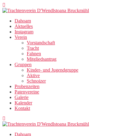
Zum
Inhalt
springen
Dahoam
Aktuelles
Instagram
Verein
Vorstandschaft
Tracht
Fahnen
Mitgliedsantrag
Gruppen
Kinder- und Jugendgruppe
Aktive
Schnoizer
Probenzeiten
Patenvereine
Galerie
Kalender
Kontakt
Dahoam