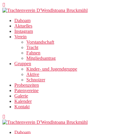
Zum
Inhalt
springen
Dahoam
Aktuelles
Instagram
Verein
Vorstandschaft
Tracht
Fahnen
Mitgliedsantrag
Gruppen
Kinder- und Jugendgruppe
Aktive
Schnoizer
Probenzeiten
Patenvereine
Galerie
Kalender
Kontakt
Dahoam