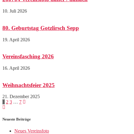
10. Juli 2026
80. Geburtstag Gotzlirsch Sepp
19. April 2026
Vereinsfasching 2026
16. April 2026
Weihnachtsfeier 2025
21. Dezember 2025
Beitragsnavigation
Seite
Seite
Seite
Seite
1
2
3
…
7
Neueste Beiträge
Neues Vereinsfoto