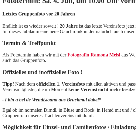
Fototermin: Sa. 4. Juli, um 10.00 Uhr vor
Letztes Gruppenfoto vor 20 Jahren
Endlich ist es wieder soweit !
20 Jahre
ist das letzte Vereinsfoto jet
für dieses Jubiläum eine neue Gauchronik in der natürlich auch unser 
Termin & Treffpunkt
Als Fototermin haben wir mit der
Fotografin Ramona Meisl
aus We
auch das Gruppenfoto.
Offizielles und inoffizielles Foto !
Tipp!
Nach dem
offiziellen 1. Vereinsfoto
mit allen aktiven und pas
Vereinsmitglieder, die im Moment
keine Vereinstracht mehr besitz
„I bin a bei de Wendlstoana aus Bruckmui dabei“
Egal ob im normalen Dirndl, in Bluse und Rock, in Hemd mit und / ohn
Gruppenfoto unseres Trachtenvereins mit drauf.
Möglichkeit für Einzel- und Familienfotos / Einladu