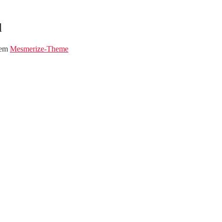
l
dem
Mesmerize-Theme
eim Musi-Markt !