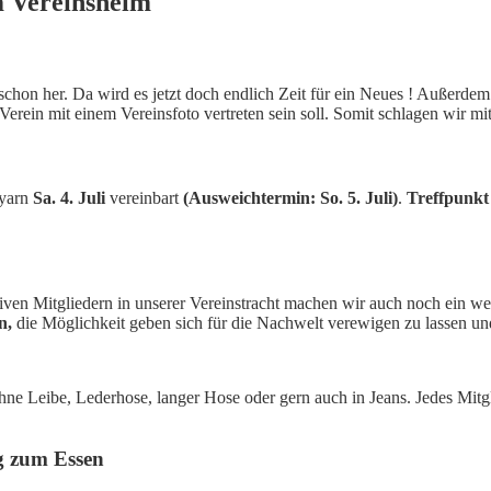
m Vereinsheim
zt schon her. Da wird es jetzt doch endlich Zeit für ein Neues ! Außerde
Verein mit einem Vereinsfoto vertreten sein soll. Somit schlagen wir mi
yarn
Sa. 4. Juli
vereinbart
(Ausweichtermin: So. 5. Juli)
.
Treffpunkt 
siven Mitgliedern in unserer Vereinstracht machen wir auch noch ein we
en,
die Möglichkeit geben sich für die Nachwelt verewigen zu lassen un
e Leibe, Lederhose, langer Hose oder gern auch in Jeans. Jedes Mitglie
ng zum Essen