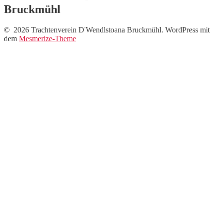
Bruckmühl
© 2026 Trachtenverein D'Wendlstoana Bruckmühl. WordPress mit
dem
Mesmerize-Theme
Neue Fotos vom
Auftritt beim Musi-
Markt !