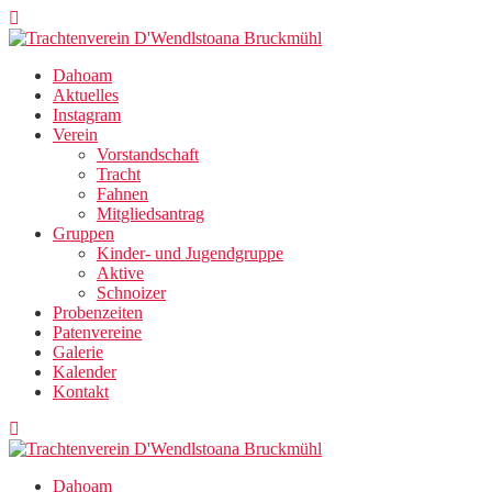
Zum
Inhalt
springen
Dahoam
Aktuelles
Instagram
Verein
Vorstandschaft
Tracht
Fahnen
Mitgliedsantrag
Gruppen
Kinder- und Jugendgruppe
Aktive
Schnoizer
Probenzeiten
Patenvereine
Galerie
Kalender
Kontakt
Dahoam