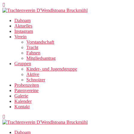
Zum
Inhalt
springen
Dahoam
Aktuelles
Instagram
Verein
Vorstandschaft
Tracht
Fahnen
Mitgliedsantrag
Gruppen
Kinder- und Jugendgruppe
Aktive
Schnoizer
Probenzeiten
Patenvereine
Galerie
Kalender
Kontakt
Dahoam