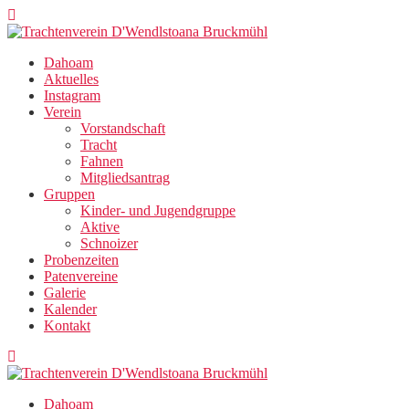
Zum
Inhalt
springen
Dahoam
Aktuelles
Instagram
Verein
Vorstandschaft
Tracht
Fahnen
Mitgliedsantrag
Gruppen
Kinder- und Jugendgruppe
Aktive
Schnoizer
Probenzeiten
Patenvereine
Galerie
Kalender
Kontakt
Dahoam