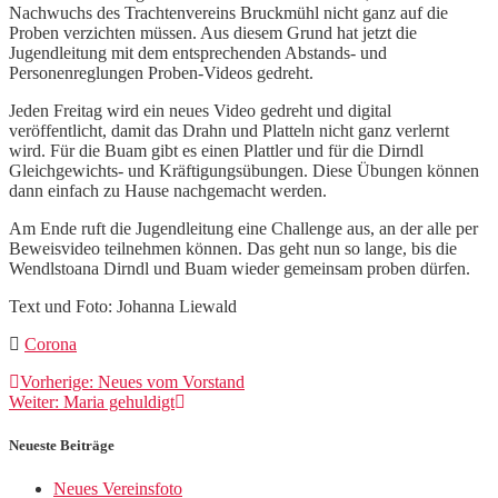
Nachwuchs des Trachtenvereins Bruckmühl nicht ganz auf die
Proben verzichten müssen. Aus diesem Grund hat jetzt die
Jugendleitung mit dem entsprechenden Abstands- und
Personenreglungen Proben-Videos gedreht.
Jeden Freitag wird ein neues Video gedreht und digital
veröffentlicht, damit das Drahn und Platteln nicht ganz verlernt
wird. Für die Buam gibt es einen Plattler und für die Dirndl
Gleichgewichts- und Kräftigungsübungen. Diese Übungen können
dann einfach zu Hause nachgemacht werden.
Am Ende ruft die Jugendleitung eine Challenge aus, an der alle per
Beweisvideo teilnehmen können. Das geht nun so lange, bis die
Wendlstoana Dirndl und Buam wieder gemeinsam proben dürfen.
Text und Foto: Johanna Liewald
Corona
Beitragsnavigation
Vorheriger
Vorherige:
Neues vom Vorstand
Nächster
Beitrag:
Weiter:
Maria gehuldigt
Beitrag:
Neueste Beiträge
Neues Vereinsfoto