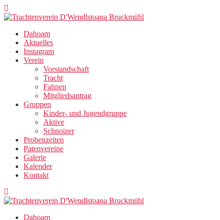
Zum
Inhalt
springen
Dahoam
Aktuelles
Instagram
Verein
Vorstandschaft
Tracht
Fahnen
Mitgliedsantrag
Gruppen
Kinder- und Jugendgruppe
Aktive
Schnoizer
Probenzeiten
Patenvereine
Galerie
Kalender
Kontakt
Dahoam