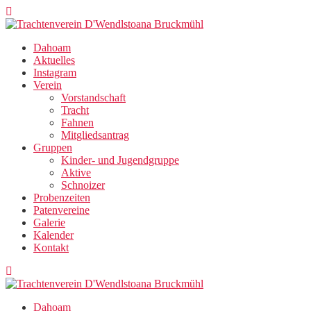
Zum
Inhalt
springen
Dahoam
Aktuelles
Instagram
Verein
Vorstandschaft
Tracht
Fahnen
Mitgliedsantrag
Gruppen
Kinder- und Jugendgruppe
Aktive
Schnoizer
Probenzeiten
Patenvereine
Galerie
Kalender
Kontakt
Dahoam