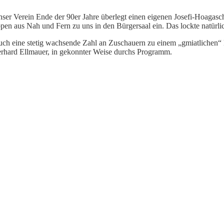
ser Verein Ende der 90er Jahre überlegt einen eigenen Josefi-Hoagasch
en aus Nah und Fern zu uns in den Bürgersaal ein. Das lockte natürli
auch eine stetig wachsende Zahl an Zuschauern zu einem „gmiatliche
rhard Ellmauer, in gekonnter Weise durchs Programm.