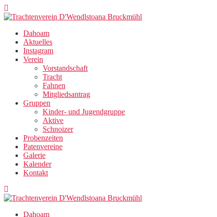
Zum
Inhalt
springen
Dahoam
Aktuelles
Instagram
Verein
Vorstandschaft
Tracht
Fahnen
Mitgliedsantrag
Gruppen
Kinder- und Jugendgruppe
Aktive
Schnoizer
Probenzeiten
Patenvereine
Galerie
Kalender
Kontakt
Dahoam