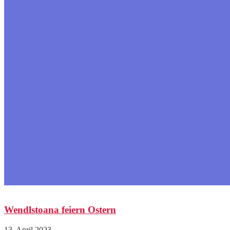
Wendlstoana feiern Ostern
13. April 2023