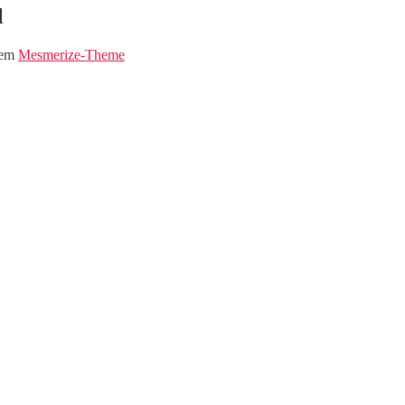
l
dem
Mesmerize-Theme
im Musi-Markt !