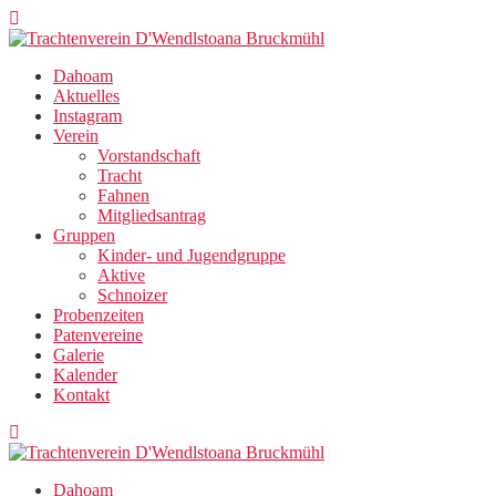
Zum
Inhalt
springen
Dahoam
Aktuelles
Instagram
Verein
Vorstandschaft
Tracht
Fahnen
Mitgliedsantrag
Gruppen
Kinder- und Jugendgruppe
Aktive
Schnoizer
Probenzeiten
Patenvereine
Galerie
Kalender
Kontakt
Dahoam