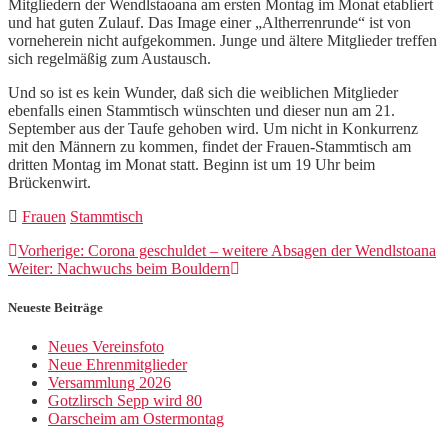
Mitgliedern der Wendlstaoana am ersten Montag im Monat etabliert
und hat guten Zulauf. Das Image einer „Altherrenrunde“ ist von
vorneherein nicht aufgekommen. Junge und ältere Mitglieder treffen
sich regelmäßig zum Austausch.
Und so ist es kein Wunder, daß sich die weiblichen Mitglieder
ebenfalls einen Stammtisch wünschten und dieser nun am 21.
September aus der Taufe gehoben wird. Um nicht in Konkurrenz
mit den Männern zu kommen, findet der Frauen-Stammtisch am
dritten Montag im Monat statt. Beginn ist um 19 Uhr beim
Brückenwirt.
Frauen
Stammtisch
Beitragsnavigation
Vorheriger
Vorherige:
Corona geschuldet – weitere Absagen der Wendlstoana
Nächster
Beitrag:
Weiter:
Nachwuchs beim Bouldern
Beitrag:
Neueste Beiträge
Neues Vereinsfoto
Neue Ehrenmitglieder
Versammlung 2026
Gotzlirsch Sepp wird 80
Oarscheim am Ostermontag