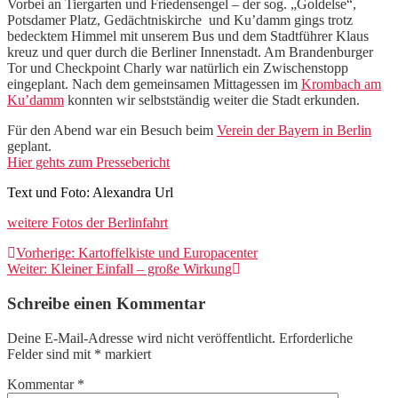
Vorbei an Tiergarten und Friedensengel – der sog. „Goldelse“,
Potsdamer Platz, Gedächtniskirche und Ku’damm gings trotz
bedecktem Himmel mit unserem Bus und dem Stadtführer Klaus
kreuz und quer durch die Berliner Innenstadt. Am Brandenburger
Tor und Checkpoint Charly war natürlich ein Zwischenstopp
eingeplant. Nach dem gemeinsamen Mittagessen im
Krombach am
Ku’damm
konnten wir selbstständig weiter die Stadt erkunden.
Für den Abend war ein Besuch beim
Verein der Bayern in Berlin
geplant.
Hier gehts zum Pressebericht
Text und Foto: Alexandra Url
weitere Fotos der Berlinfahrt
Beitragsnavigation
Vorheriger
Vorherige:
Kartoffelkiste und Europacenter
Nächster
Beitrag:
Weiter:
Kleiner Einfall – große Wirkung
Beitrag:
Schreibe einen Kommentar
Deine E-Mail-Adresse wird nicht veröffentlicht.
Erforderliche
Felder sind mit
*
markiert
Kommentar
*