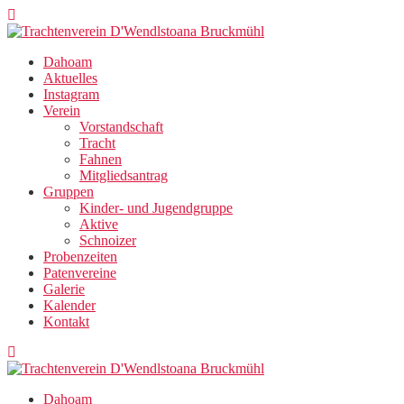
Zum
Inhalt
springen
Dahoam
Aktuelles
Instagram
Verein
Vorstandschaft
Tracht
Fahnen
Mitgliedsantrag
Gruppen
Kinder- und Jugendgruppe
Aktive
Schnoizer
Probenzeiten
Patenvereine
Galerie
Kalender
Kontakt
Dahoam