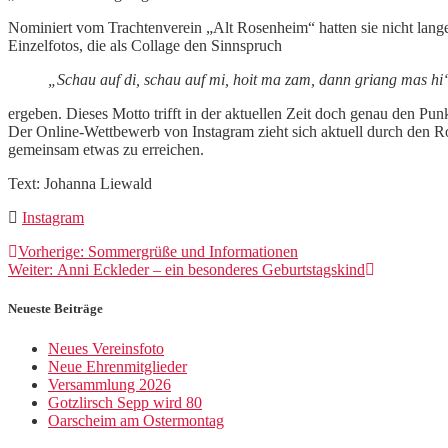
Nominiert vom Trachtenverein „Alt Rosenheim“ hatten sie nicht lang
Einzelfotos, die als Collage den Sinnspruch
„Schau auf di, schau auf mi, hoit ma zam, dann griang mas hi
ergeben. Dieses Motto trifft in der aktuellen Zeit doch genau den Punk
Der Online-Wettbewerb von Instagram zieht sich aktuell durch den Ro
gemeinsam etwas zu erreichen.
Text: Johanna Liewald
Instagram
Beitragsnavigation
Vorheriger
Vorherige:
Sommergrüße und Informationen
Nächster
Beitrag:
Weiter:
Anni Eckleder – ein besonderes Geburtstagskind
Beitrag:
Neueste Beiträge
Neues Vereinsfoto
Neue Ehrenmitglieder
Versammlung 2026
Gotzlirsch Sepp wird 80
Oarscheim am Ostermontag