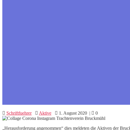
Schriftfuehrer
Aktive
1. August 2020
|
0
„Herausforderung angenommen“ dies meldeten die Aktiven der Bruc