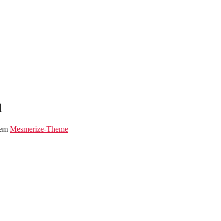
l
dem
Mesmerize-Theme