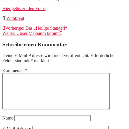
Hier gehts zu den Fotos
Wittibreut
Beitragsnavigation
Vorheriger
Vorherige:
Das „Heilige Stangerl“
Nächster
Beitrag:
Weiter:
Unser Maibaum kommt
Beitrag:
Schreibe einen Kommentar
Deine E-Mail-Adresse wird nicht veröffentlicht.
Erforderliche
Felder sind mit
*
markiert
Kommentar
*
Name
E-Mail-Adresse