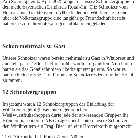
Am Sonntag den 6. April 2025 gings für unsere Schnoizergruppe in
den niederbayerischen Landkreis Rottal-Inn. Die Schnoizer vom
Heimat- und Trachtenverein Altbachtaler aus Wittibreut, zu denen
über die Volkstanzgruppe eine langjährige Freundschaft besteht,
hatten sie zum ihrem 40 jährigen Jubiläum eingeladen.
Schon mehrmals zu Gast
Unsere Schnoizer waren bereits mehrmals zu Gast in Wittibreut und
auch ein paar Treffen in Bruckmühl wurden organisiert. Von ihnen
hatten sie das Goaßlschnoizen überhaupt erst gelernt. So war es
natürlich eine große Ehre für unsere Schnoizer wiederum ins Rottal
zu fahren.
12 Schnoizergruppen
Insgesamt waren 12 Schnoizergruppen der Einladung der
Wittibreuter gefolgt. Bei einem gemütlichen
Weißwurstfrühschoppen durfe jede der anwesenden Gruppen ihr
Können präsentieren. Als Gastgeschenk hatten unsere Schnoizer
den Wittibreutern ein Tragl Bier und eine Brotzeitkorb mitgebracht.
Text: Alexandra Url, Fotos: Agnes Müller