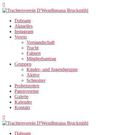
Zum
Inhalt
springen
Dahoam
Aktuelles
Instagram
Verein
Vorstandschaft
Tracht
Fahnen
Mitgliedsantrag
Gruppen
Kinder- und Jugendgruppe
Aktive
Schnoizer
Probenzeiten
Patenvereine
Galerie
Kalender
Kontakt
Dahoam