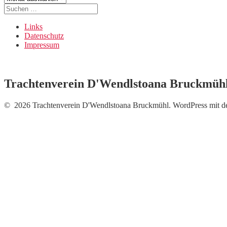
Suche
nach:
Links
Datenschutz
Impressum
Trachtenverein D'Wendlstoana Bruckmüh
© 2026 Trachtenverein D'Wendlstoana Bruckmühl. WordPress mit 
Neue Fotos vom Auftritt b