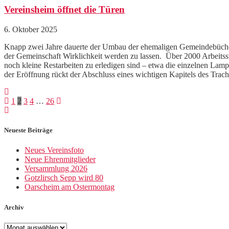
Vereinsheim öffnet die Türen
6. Oktober 2025
Knapp zwei Jahre dauerte der Umbau der ehemaligen Gemeindebüchere
der Gemeinschaft Wirklichkeit werden zu lassen. Über 2000 Arbei
noch kleine Restarbeiten zu erledigen sind – etwa die einzelnen Lamp
der Eröffnung rückt der Abschluss eines wichtigen Kapitels des Tra
Beitragsnavigation
Seite
Seite
Seite
Seite
Seite
1
2
3
4
…
26
Neueste Beiträge
Neues Vereinsfoto
Neue Ehrenmitglieder
Versammlung 2026
Gotzlirsch Sepp wird 80
Oarscheim am Ostermontag
Archiv
Archiv