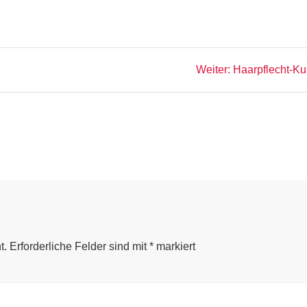
Nächster
Weiter:
Haarpflecht-Ku
Beitrag:
t.
Erforderliche Felder sind mit
*
markiert