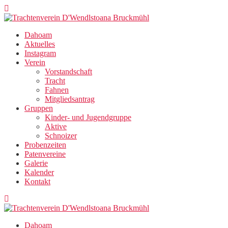
Zum
Inhalt
springen
Dahoam
Aktuelles
Instagram
Verein
Vorstandschaft
Tracht
Fahnen
Mitgliedsantrag
Gruppen
Kinder- und Jugendgruppe
Aktive
Schnoizer
Probenzeiten
Patenvereine
Galerie
Kalender
Kontakt
Dahoam