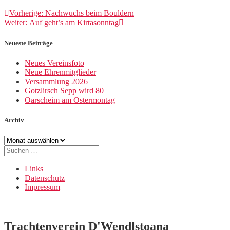
Beitragsnavigation
Vorheriger
Vorherige:
Nachwuchs beim Bouldern
Nächster
Beitrag:
Weiter:
Auf geht’s am Kirtasonntag
Beitrag:
Neueste Beiträge
Neues Vereinsfoto
Neue Ehrenmitglieder
Versammlung 2026
Gotzlirsch Sepp wird 80
Oarscheim am Ostermontag
Archiv
Archiv
Suche
nach:
Links
Datenschutz
Impressum
Trachtenverein D'Wendlstoana