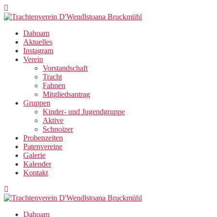
Zum
Inhalt
springen
Dahoam
Aktuelles
Instagram
Verein
Vorstandschaft
Tracht
Fahnen
Mitgliedsantrag
Gruppen
Kinder- und Jugendgruppe
Aktive
Schnoizer
Probenzeiten
Patenvereine
Galerie
Kalender
Kontakt
Dahoam