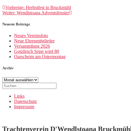
Beitragsnavigation
Vorheriger
Vorherige:
Herbstfest in Bruckmühl
Nächster
Beitrag:
Weiter:
Wendlstoana Adventsfenster
Beitrag:
Neueste Beiträge
Neues Vereinsfoto
Neue Ehrenmitglieder
Versammlung 2026
Gotzlirsch Sepp wird 80
Oarscheim am Ostermontag
Archiv
Archiv
Suche
nach:
Links
Datenschutz
Impressum
Trachtenverein D'Wendlstoana Bruckmüh