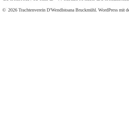
© 2026 Trachtenverein D'Wendlstoana Bruckmühl. WordPress mit 
Neue Fotos vom Auftritt b