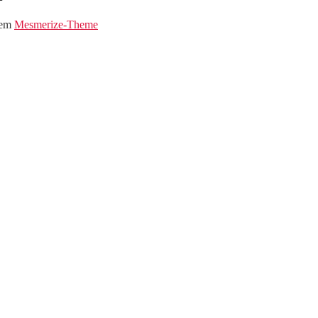
dem
Mesmerize-Theme
eim Musi-Markt !