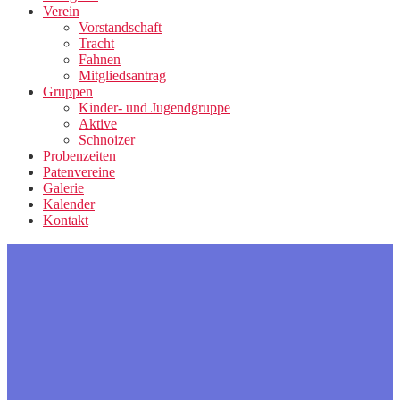
Verein
Vorstandschaft
Tracht
Fahnen
Mitgliedsantrag
Gruppen
Kinder- und Jugendgruppe
Aktive
Schnoizer
Probenzeiten
Patenvereine
Galerie
Kalender
Kontakt