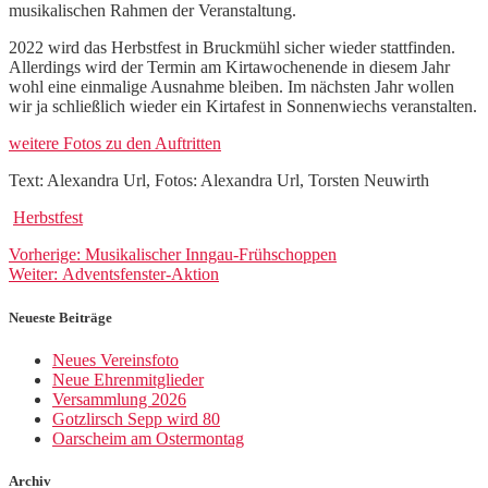
musikalischen Rahmen der Veranstaltung.
2022 wird das Herbstfest in Bruckmühl sicher wieder stattfinden.
Allerdings wird der Termin am Kirtawochenende in diesem Jahr
wohl eine einmalige Ausnahme bleiben. Im nächsten Jahr wollen
wir ja schließlich wieder ein Kirtafest in Sonnenwiechs veranstalten.
weitere Fotos zu den Auftritten
Text: Alexandra Url, Fotos: Alexandra Url, Torsten Neuwirth
Herbstfest
Beitragsnavigation
Vorheriger
Vorherige:
Musikalischer Inngau-Frühschoppen
Nächster
Beitrag:
Weiter:
Adventsfenster-Aktion
Beitrag:
Neueste Beiträge
Neues Vereinsfoto
Neue Ehrenmitglieder
Versammlung 2026
Gotzlirsch Sepp wird 80
Oarscheim am Ostermontag
Archiv