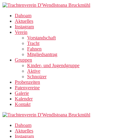
Zum
Inhalt
Dahoam
springen
Aktuelles
Instagram
Verein
Vorstandschaft
Tracht
Fahnen
Mitgliedsantrag
Gruppen
Kinder- und Jugendgruppe
Aktive
Schnoizer
Probenzeiten
Patenvereine
Galerie
Kalender
Kontakt
Dahoam
Aktuelles
Instagram