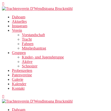
Zum
Inhalt
springen
Dahoam
Aktuelles
Instagram
Verein
Vorstandschaft
Tracht
Fahnen
Mitgliedsantrag
Gruppen
Kinder- und Jugendgruppe
Aktive
Schnoizer
Probenzeiten
Patenvereine
Galerie
Kalender
Kontakt
Dahoam