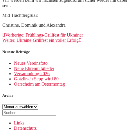
Wir werden beim wir nächsten Jugendforum sicher wieder mit dabei
sein.
Mid Trachtlergruaß
Christine, Dominik und Alexandra
Beitragsnavigation
Vorheriger
Vorherige:
Frühlings-Grillfest für Ukrainer
Nächster
Beitrag:
Weiter:
Ukraine-Grillfest ein voller Erfolg
Beitrag:
Neueste Beiträge
Neues Vereinsfoto
Neue Ehrenmitglieder
Versammlung 2026
Gotzlirsch Sepp wird 80
Oarscheim am Ostermontag
Archiv
Archiv
Suche
nach:
Links
Datenschutz