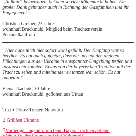
„Auftanz“ beigetragen, bei dem so viele Mitgemacht haben. Ein
großer Dank geht aber auch in Richtung der Gastfamilien und ihr
Engagement.“
Christina Greiner, 23 Jahre
wohnhaft Bruckmühl, Mitglied beim Trachtenverein,
Personalkauffrau
„Hier habe mich hier sofort wohl gefühlt. Der Empfang war so
herzlich. Es hat auch gutgetan, dass wir uns mit den anderen
Flüchtlingen aus der Ukraine in entspannter Umgebung treffen und
austauschen konnten. Etwas von der bayerischen Tradition mit der
Tracht zu sehen und miteinander zu tanzen war schön. Es hat
gutgetan.“
Elena Tkachuk, 30 Jahre
wohnhaft Bruckmühl, geflohen aus Uman
Text + Fotos: Torsten Neuwirth
Grillfest
Ukraine
Beitragsnavigation
Vorheriger
Vorherige:
Jugendforum beim Bayer. Trachtenverband
Nächster
Beitrag:
Weiter:
Spalier für unsere Schriftführerin