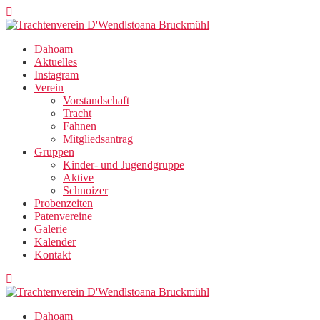
Zum
Inhalt
springen
Dahoam
Aktuelles
Instagram
Verein
Vorstandschaft
Tracht
Fahnen
Mitgliedsantrag
Gruppen
Kinder- und Jugendgruppe
Aktive
Schnoizer
Probenzeiten
Patenvereine
Galerie
Kalender
Kontakt
Dahoam