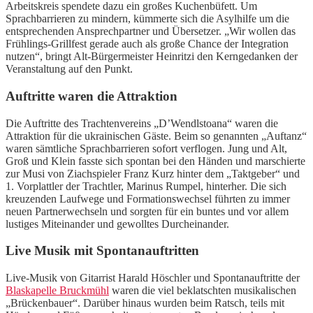
Arbeitskreis spendete dazu ein großes Kuchenbüfett. Um
Sprachbarrieren zu mindern, kümmerte sich die Asylhilfe um die
entsprechenden Ansprechpartner und Übersetzer. „Wir wollen das
Frühlings-Grillfest gerade auch als große Chance der Integration
nutzen“, bringt Alt-Bürgermeister Heinritzi den Kerngedanken der
Veranstaltung auf den Punkt.
Auftritte waren die Attraktion
Die Auftritte des Trachtenvereins „D’Wendlstoana“ waren die
Attraktion für die ukrainischen Gäste. Beim so genannten „Auftanz“
waren sämtliche Sprachbarrieren sofort verflogen. Jung und Alt,
Groß und Klein fasste sich spontan bei den Händen und marschierte
zur Musi von Ziachspieler Franz Kurz hinter dem „Taktgeber“ und
1. Vorplattler der Trachtler, Marinus Rumpel, hinterher. Die sich
kreuzenden Laufwege und Formationswechsel führten zu immer
neuen Partnerwechseln und sorgten für ein buntes und vor allem
lustiges Miteinander und gewolltes Durcheinander.
Live Musik mit Spontanauftritten
Live-Musik von Gitarrist Harald Höschler und Spontanauftritte der
Blaskapelle Bruckmühl
waren die viel beklatschten musikalischen
„Brückenbauer“. Darüber hinaus wurden beim Ratsch, teils mit