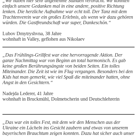
„Wir haben hier sehr angenehme Stunden verbracht. Wir konnten
einfach unsere Gedanken mal in eine andere, positive Richtung
lenken. Die herzliche Aufnahme war echt toll. Der Tanz mit dem
Trachtenverein war ein großes Erlebnis, als wenn wir dazu gehören
würden. Die Gastfreundschaft war super, Dankeschön.“
Lubov Dmytryshvna, 38 Jahre
wohnhaft in Valley, geflohen aus Nikolaev
„Das Frühlings-Grillfest war eine hervorragende Aktion. Der
ganze Nachmittag war von Beginn an total harmonisch. Es gab
keine großen Berührungsängste von beiden Seiten. Ein tolles
Miteinander. Die Zeit ist wie im Flug vergangen. Besonders bei den
Kids hat man gemerkt, wie viel Spaß die miteinander hatten, ohne
Angst in den Gesichtern.“
Nadejda Lederer, 41 Jahre
wohnhaft in Bruckmühl, Dolmetscherin und Deutschlehrerin
„Das war ein tolles Fest, mit dem wir den Menschen aus der
Ukraine ein Lächeln ins Gesicht zaubern und etwas von unserem
bayerischen Brauchtum zeigen konnten. Dazu hat sicher auch unser