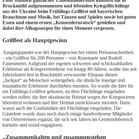
Fünf Stunden gänzlicher Unbekümmertheit konnten die in
Bruckmühl aufgenommenen und lebenden Kriegsflüchtlinge
aus der Ukraine beim Frühlings-Grillfest mit bayerischen
Brauchtum und Musik, bei Tänzen und Spielen sowie bei guten
Essen und einem ersten „Kennenlernratsch“ genießen und
dabei ihre Alltagssorgen für einen Moment vergessen.
Grillfest als Hauptgewinn
Ausgangspunkt war der Hauptgewinn bei einem Preisausschreiben
– ein Grillfest für 200 Personen – von Rosemarie und Rudolf
Fastenmeier. Aufgrund der eigenen schweren und schicksalshaften
Erlebnisse als Kriegsvertriebene vor knapp 80 Jahren, wollte das seit
Jahrzehnten fest in Bruckmühl verwurzelte Ehepaar diesen
„Jackpot“ an Menschen weitergeben, die ähnliche traurige und
traumatische Erlebnisse durchleben mussten. So wurde die Idee für
ein Frühlings-Grillfest geboren, zu dem Flüchtlinge eingeladen
werden sollen, die ihre ukrainische Heimat wegen der Kriegswirren
überstürzt verlassen und ihre Heimat zurücklassen mussten. Dazu
waren auch die Gastfamilien der Flüchtlinge eingeladen. Die
Gästeliste wurde dazu noch durch einige handverlesene Mitglieder
von Ortsvereinen ergänzt, die sich seit Jahren im Gemeindebereich
karitativ und sozial engagieren.
„Zusammenhalten und zusammenstehen