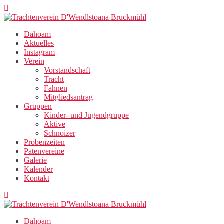
Zum
Inhalt
springen
Dahoam
Aktuelles
Instagram
Verein
Vorstandschaft
Tracht
Fahnen
Mitgliedsantrag
Gruppen
Kinder- und Jugendgruppe
Aktive
Schnoizer
Probenzeiten
Patenvereine
Galerie
Kalender
Kontakt
Dahoam