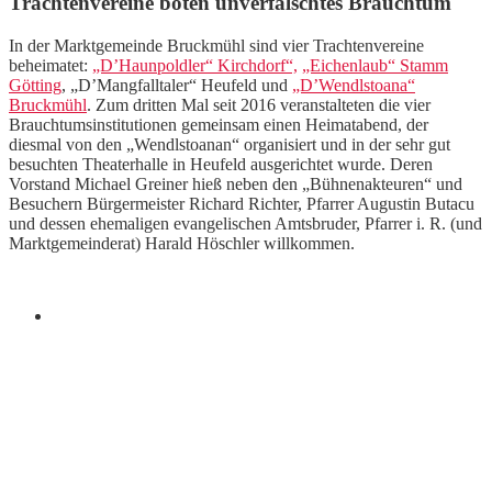
Trachtenvereine boten unverfälschtes Brauchtum
In der Marktgemeinde Bruckmühl sind vier Trachtenvereine
beheimatet:
„D’Haunpoldler“ Kirchdorf“,
„Eichenlaub“ Stamm
Götting
, „D’Mangfalltaler“ Heufeld und
„D’Wendlstoana“
Bruckmühl
. Zum dritten Mal seit 2016 veranstalteten die vier
Brauchtumsinstitutionen gemeinsam einen Heimatabend, der
diesmal von den „Wendlstoanan“ organisiert und in der sehr gut
besuchten Theaterhalle in Heufeld ausgerichtet wurde. Deren
Vorstand Michael Greiner hieß neben den „Bühnenakteuren“ und
Besuchern Bürgermeister Richard Richter, Pfarrer Augustin Butacu
und dessen ehemaligen evangelischen Amtsbruder, Pfarrer i. R. (und
Marktgemeinderat) Harald Höschler willkommen.