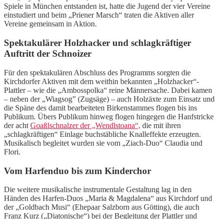
Spiele in München entstanden ist, hatte die Jugend der vier Vereine
einstudiert und beim „Priener Marsch“ traten die Aktiven aller
Vereine gemeinsam in Aktion.
Spektakulärer Holzhacker und schlagkräftiger
Auftritt der Schnoizer
Für den spektakulären Abschluss des Programms sorgten die
Kirchdorfer Aktiven mit dem weithin bekannten „Holzhacker“-
Plattler – wie die „Ambosspolka“ reine Männersache. Dabei kamen
– neben der „Wiagsog” (Zugsäge) – auch Holzäxte zum Einsatz und
die Späne des damit bearbeiteten Birkenstammes flogen bis ins
Publikum. Übers Publikum hinweg flogen hingegen die Hanfstricke
der acht
Goaßlschnalzer der „Wendlstoana“,
die mit ihren
„schlagkräftigen“ Einlage buchstäbliche Knalleffekte erzeugten.
Musikalisch begleitet wurden sie vom „Ziach-Duo“ Claudia und
Flori.
Vom Harfenduo bis zum Kinderchor
Die weitere musikalische instrumentale Gestaltung lag in den
Händen des Harfen-Duos „Maria & Magdalena“ aus Kirchdorf und
der „Goldbach Musi“ (Ehepaar Salzborn aus Götting), die auch
Franz Kurz („Diatonische“) bei der Begleitung der Plattler und