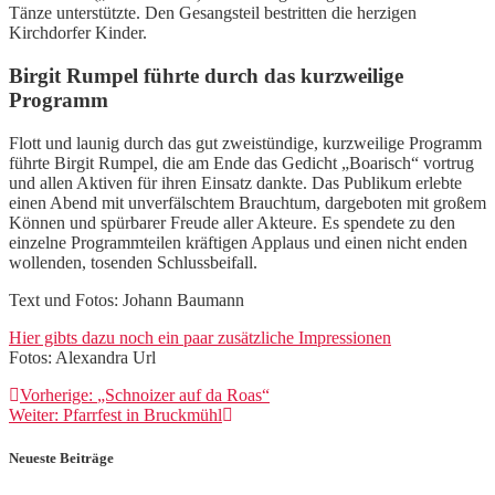
Tänze unterstützte. Den Gesangsteil bestritten die herzigen
Kirchdorfer Kinder.
Birgit Rumpel führte durch das kurzweilige
Programm
Flott und launig durch das gut zweistündige, kurzweilige Programm
führte Birgit Rumpel, die am Ende das Gedicht „Boarisch“ vortrug
und allen Aktiven für ihren Einsatz dankte. Das Publikum erlebte
einen Abend mit unverfälschtem Brauchtum, dargeboten mit großem
Können und spürbarer Freude aller Akteure. Es spendete zu den
einzelne Programmteilen kräftigen Applaus und einen nicht enden
wollenden, tosenden Schlussbeifall.
Text und Fotos: Johann Baumann
Hier gibts dazu noch ein paar zusätzliche Impressionen
Fotos: Alexandra Url
Beitragsnavigation
Vorheriger
Vorherige:
„Schnoizer auf da Roas“
Nächster
Beitrag:
Weiter:
Pfarrfest in Bruckmühl
Beitrag:
Neueste Beiträge