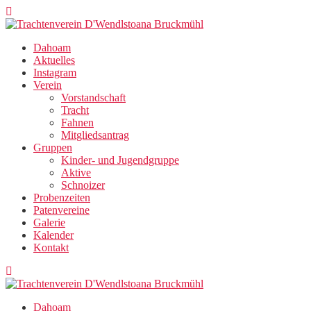
Zum
Inhalt
springen
Dahoam
Aktuelles
Instagram
Verein
Vorstandschaft
Tracht
Fahnen
Mitgliedsantrag
Gruppen
Kinder- und Jugendgruppe
Aktive
Schnoizer
Probenzeiten
Patenvereine
Galerie
Kalender
Kontakt
Dahoam