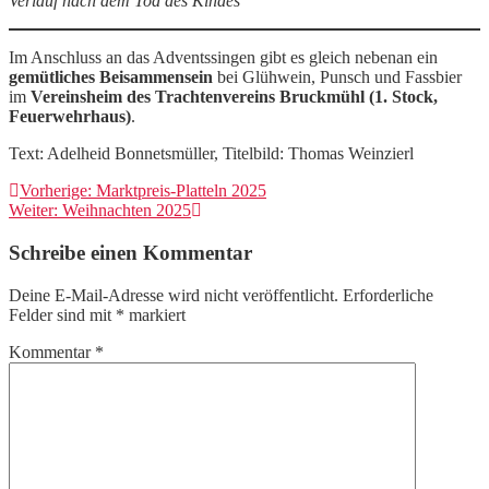
Verlauf nach dem Tod des Kindes
Im Anschluss an das Adventssingen gibt es gleich nebenan ein
gemütliches Beisammensein
bei Glühwein, Punsch und Fassbier
im
Vereinsheim des Trachtenvereins Bruckmühl (1. Stock,
Feuerwehrhaus)
.
Text: Adelheid Bonnetsmüller, Titelbild: Thomas Weinzierl
Beitragsnavigation
Vorheriger
Vorherige:
Marktpreis-Platteln 2025
Nächster
Beitrag:
Weiter:
Weihnachten 2025
Beitrag:
Schreibe einen Kommentar
Deine E-Mail-Adresse wird nicht veröffentlicht.
Erforderliche
Felder sind mit
*
markiert
Kommentar
*