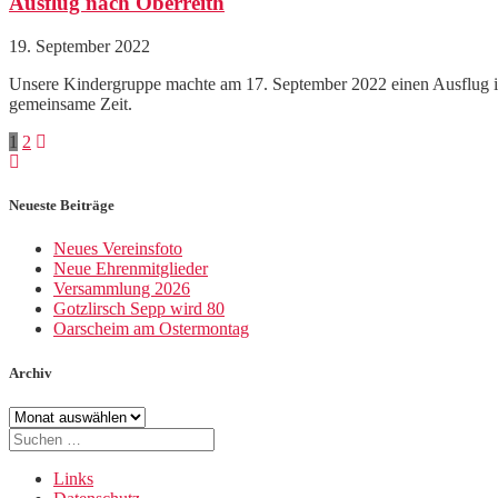
Ausflug nach Oberreith
19. September 2022
Unsere Kindergruppe machte am 17. September 2022 einen Ausflug in d
gemeinsame Zeit.
Beitragsnavigation
Seite
Seite
1
2
Neueste Beiträge
Neues Vereinsfoto
Neue Ehrenmitglieder
Versammlung 2026
Gotzlirsch Sepp wird 80
Oarscheim am Ostermontag
Archiv
Archiv
Suche
nach:
Links