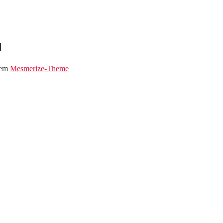
l
dem
Mesmerize-Theme
eim Musi-Markt !