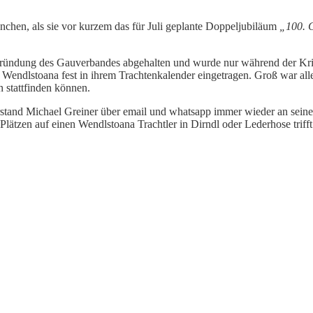
hen, als sie vor kurzem das für Juli geplante Doppeljubiläum
„100. 
 Gründung des Gauverbandes abgehalten und wurde nur während der Krieg
r Wendlstoana fest in ihrem Trachtenkalender eingetragen. Groß war al
 stattfinden können.
and Michael Greiner über email und whatsapp immer wieder an seine V
ätzen auf einen Wendlstoana Trachtler in Dirndl oder Lederhose trifft