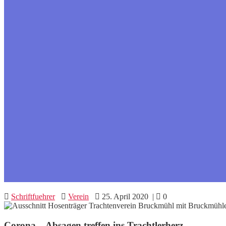
Schriftfuehrer
Verein
25. April 2020
|
0
Corona – Absagen treffen ins Trachtlerherz