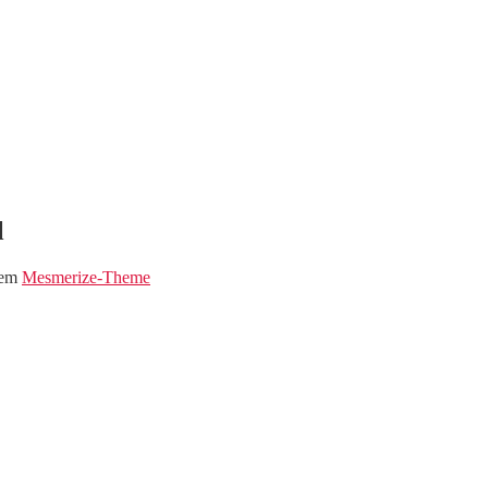
l
dem
Mesmerize-Theme