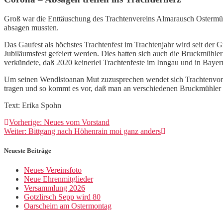
Groß war die Enttäuschung des Trachtenvereins Almarausch Ostermünc
absagen mussten.
Das Gaufest als höchstes Trachtenfest im Trachtenjahr wird seit der
Jubiläumsfest gefeiert werden. Dies hatten sich auch die Bruckmühle
verkündete, daß 2020 keinerlei Trachtenfeste im Inngau und in Bayern
Um seinen Wendlstoanan Mut zuzusprechen wendet sich Trachtenvorst
tragen und so kommt es vor, daß man an verschiedenen Bruckmühler Pl
Text: Erika Spohn
Beitragsnavigation
Vorheriger
Vorherige:
Neues vom Vorstand
Nächster
Beitrag:
Weiter:
Bittgang nach Höhenrain moi ganz anders
Beitrag:
Neueste Beiträge
Neues Vereinsfoto
Neue Ehrenmitglieder
Versammlung 2026
Gotzlirsch Sepp wird 80
Oarscheim am Ostermontag