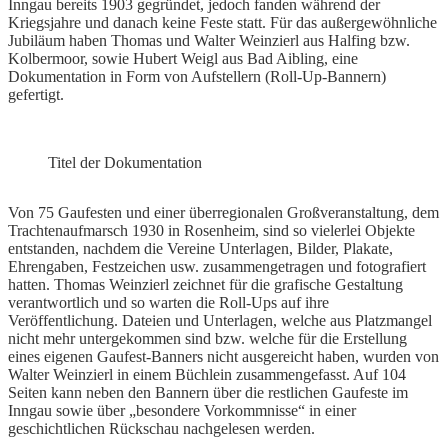
Inngau bereits 1903 gegründet, jedoch fanden während der
Kriegsjahre und danach keine Feste statt. Für das außergewöhnliche
Jubiläum haben Thomas und Walter Weinzierl aus Halfing bzw.
Kolbermoor, sowie Hubert Weigl aus Bad Aibling, eine
Dokumentation in Form von Aufstellern (Roll-Up-Bannern)
gefertigt.
Titel der Dokumentation
Von 75 Gaufesten und einer überregionalen Großveranstaltung, dem
Trachtenaufmarsch 1930 in Rosenheim, sind so vielerlei Objekte
entstanden, nachdem die Vereine Unterlagen, Bilder, Plakate,
Ehrengaben, Festzeichen usw. zusammengetragen und fotografiert
hatten. Thomas Weinzierl zeichnet für die grafische Gestaltung
verantwortlich und so warten die Roll-Ups auf ihre
Veröffentlichung. Dateien und Unterlagen, welche aus Platzmangel
nicht mehr untergekommen sind bzw. welche für die Erstellung
eines eigenen Gaufest-Banners nicht ausgereicht haben, wurden von
Walter Weinzierl in einem Büchlein zusammengefasst. Auf 104
Seiten kann neben den Bannern über die restlichen Gaufeste im
Inngau sowie über „besondere Vorkommnisse“ in einer
geschichtlichen Rückschau nachgelesen werden.