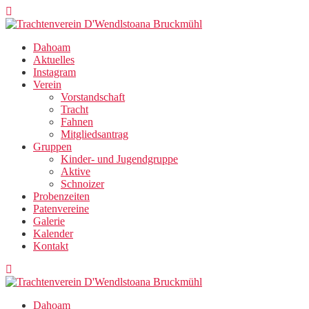
Zum
Inhalt
springen
Dahoam
Aktuelles
Instagram
Verein
Vorstandschaft
Tracht
Fahnen
Mitgliedsantrag
Gruppen
Kinder- und Jugendgruppe
Aktive
Schnoizer
Probenzeiten
Patenvereine
Galerie
Kalender
Kontakt
Dahoam