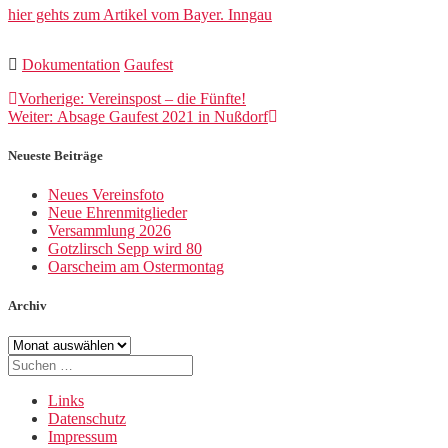
hier gehts zum Artikel vom Bayer. Inngau
Dokumentation
Gaufest
Beitragsnavigation
Vorheriger
Vorherige:
Vereinspost – die Fünfte!
Nächster
Beitrag:
Weiter:
Absage Gaufest 2021 in Nußdorf
Beitrag:
Neueste Beiträge
Neues Vereinsfoto
Neue Ehrenmitglieder
Versammlung 2026
Gotzlirsch Sepp wird 80
Oarscheim am Ostermontag
Archiv
Archiv
Suche
nach:
Links
Datenschutz
Impressum