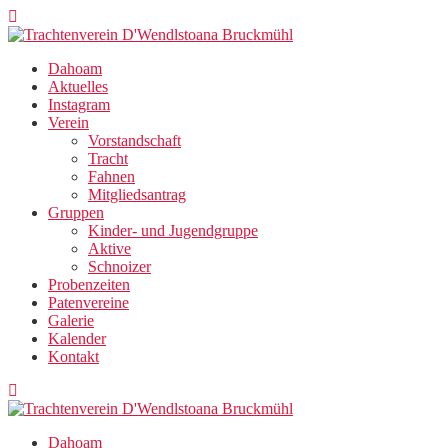
Zum
Inhalt
springen
Dahoam
Aktuelles
Instagram
Verein
Vorstandschaft
Tracht
Fahnen
Mitgliedsantrag
Gruppen
Kinder- und Jugendgruppe
Aktive
Schnoizer
Probenzeiten
Patenvereine
Galerie
Kalender
Kontakt
Dahoam