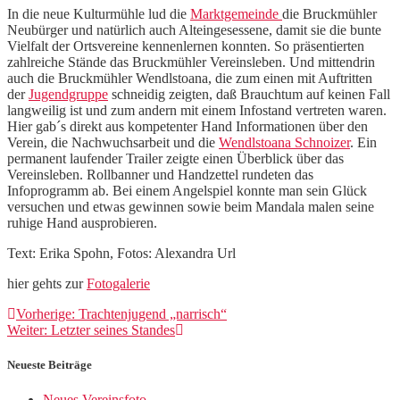
In die neue Kulturmühle lud die
Marktgemeinde
die Bruckmühler
Neubürger und natürlich auch Alteingesessene, damit sie die bunte
Vielfalt der Ortsvereine kennenlernen konnten. So präsentierten
zahlreiche Stände das Bruckmühler Vereinsleben. Und mittendrin
auch die Bruckmühler Wendlstoana, die zum einen mit Auftritten
der
Jugendgruppe
schneidig zeigten, daß Brauchtum auf keinen Fall
langweilig ist und zum andern mit einem Infostand vertreten waren.
Hier gab´s direkt aus kompetenter Hand Informationen über den
Verein, die Nachwuchsarbeit und die
Wendlstoana Schnoizer
. Ein
permanent laufender Trailer zeigte einen Überblick über das
Vereinsleben. Rollbanner und Handzettel rundeten das
Infoprogramm ab. Bei einem Angelspiel konnte man sein Glück
versuchen und etwas gewinnen sowie beim Mandala malen seine
ruhige Hand ausprobieren.
Text: Erika Spohn, Fotos: Alexandra Url
hier gehts zur
Fotogalerie
Beitragsnavigation
Vorheriger
Vorherige:
Trachtenjugend „narrisch“
Nächster
Beitrag:
Weiter:
Letzter seines Standes
Beitrag:
Neueste Beiträge
Neues Vereinsfoto