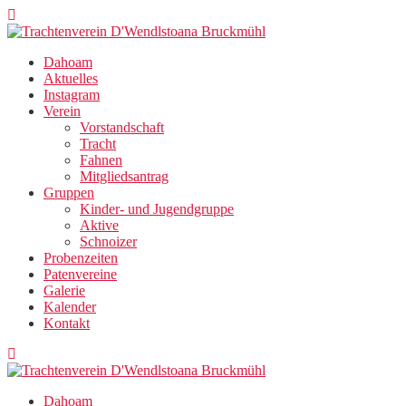
Zum
Inhalt
springen
Dahoam
Aktuelles
Instagram
Verein
Vorstandschaft
Tracht
Fahnen
Mitgliedsantrag
Gruppen
Kinder- und Jugendgruppe
Aktive
Schnoizer
Probenzeiten
Patenvereine
Galerie
Kalender
Kontakt
Dahoam