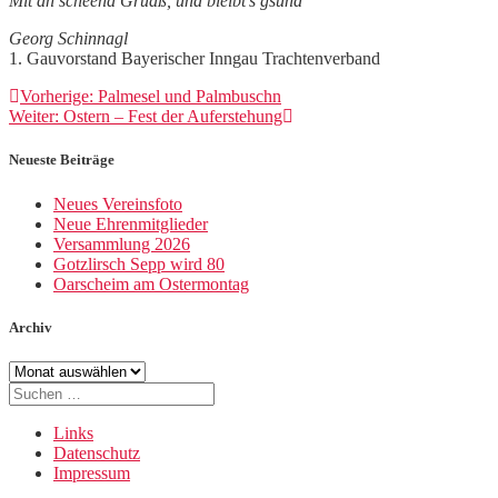
Mit an scheena Gruaß, und bleibt’s gsund“
Georg Schinnagl
1. Gauvorstand Bayerischer Inngau Trachtenverband
Beitragsnavigation
Vorheriger
Vorherige:
Palmesel und Palmbuschn
Nächster
Beitrag:
Weiter:
Ostern – Fest der Auferstehung
Beitrag:
Neueste Beiträge
Neues Vereinsfoto
Neue Ehrenmitglieder
Versammlung 2026
Gotzlirsch Sepp wird 80
Oarscheim am Ostermontag
Archiv
Archiv
Suche
nach:
Links
Datenschutz
Impressum