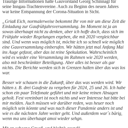
Traurige Informationen hatte Gauvorstand Georg Schinnagl für
seine Inngau-Trachtenvereine. Auch zu Beginn des neuen Jahres
war keine Entspannung der Corona-Situation in Sicht.
„Griaß Eich, normalerweise bekommt Ihr von mir um diese Zeit die
Einladung zur Gaufrühjahrsversammlung. Im Moment ist ja an
sowas überhaupt nicht zu denken, aber ich hoffe doch, dass sich im
Frühjahr wieder Regelungen ergeben, die mit 2020 vergleichbar
sind. Und wenn was möglich ist, möchte ich so schnell wie möglich
eine Gauversammlung einberufen. Wir hätten jetzt mal Anfang Mai
ins Auge gefasst, aber das ist reine Spekulation. Wahrscheinlich
wird es wieder eine Versammlung im Rahmen wie 2020 werden,
also mit beschränkter Beteiligung. Aber alles ist besser als gar
nichts. Die Berichte werden sich in Grenzen halten über das was los
war.
Besser wir schauen in die Zukunft, über das was werden wird. Wir
hätten z. B. drei Gaufeste zu vergeben für 2024, 25 und 26. Ich habe
schon ein paar Telefonate geführt und mir keine reinen Absagen
geholt. Fest vereinbart ist noch nichts und wer Interesse hat bitte bei
mir melden.
Auch müssen wir darüber reden, was heuer noch
möglich sein könnte und was nach dieser Pandemie anders ist und
wie es die nächsten Jahre weiter geht. Und außerdem war´s bärig,
wenn ma uns überhaupt amoi wieder sehgn.