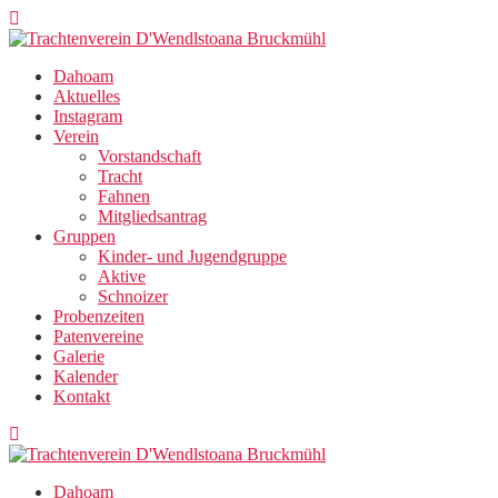
Zum
Inhalt
springen
Dahoam
Aktuelles
Instagram
Verein
Vorstandschaft
Tracht
Fahnen
Mitgliedsantrag
Gruppen
Kinder- und Jugendgruppe
Aktive
Schnoizer
Probenzeiten
Patenvereine
Galerie
Kalender
Kontakt
Dahoam