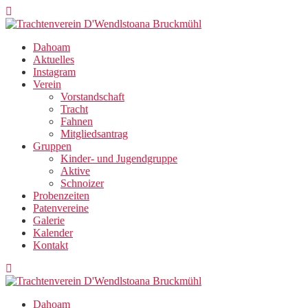
Zum
Inhalt
springen
Dahoam
Aktuelles
Instagram
Verein
Vorstandschaft
Tracht
Fahnen
Mitgliedsantrag
Gruppen
Kinder- und Jugendgruppe
Aktive
Schnoizer
Probenzeiten
Patenvereine
Galerie
Kalender
Kontakt
Dahoam