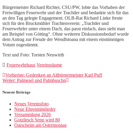
Bürgermeister Richard Richter, CSU/PW, lobte das Vorhaben der
Freiwilligen Feuerwehr und der Trachtler und bedankte sich für das
an den Tag gelegte Engagement. OLB-Rat Richard Linke freute
sich für den Bruckmühler Trachtenverein: „Trachtler und
Feuerwehrler unter einem Dach, das passt einfach, dass sieht man
am Beispiel von Götting“. Ohne weiteren Diskussionsbedarf wurde
dem Antrag zur Freude der Wendlstoana mit einem einstimmigen
Votum zugestimmt.
Text und Foto: Torsten Neuwirth
Feuerwehrhaus
Vereinsräume
Beitragsnavigation
Vorheriger
Vorherige:
Gedenken an Altbürgermeister Karl Puff
Nächster
Beitrag:
Weiter:
Palmesel und Palmbuschn
Beitrag:
Neueste Beiträge
Neues Vereinsfoto
Neue Ehrenmitglieder
Versammlung 2026
Gotzlirsch Sepp wird 80
Oarscheim am Ostermontag