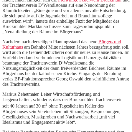
der Trachtenverein D’Wendlstoana auf eine Neuordnung der
Räumlichkeiten. „Eine gute und vor allem sinnvolle Entscheidung,
die sich positiv auf die Jugendarbeit und Brauchtumspflege
auswirken wird“, lautete das einhellige Fazit der Mitglieder des
Bruckmühler Marktausschusses zum Tagesordnungspunkt 5
„Neuaufteilung der Räume im Bürgerhaus“.
Nachdem nach derzeitigen Planungsstand das neue
Bürg
er- und
Kulturhaus
am Bahnhof Mitte nächsten Jahres bezugsfertig sein soll,
wird auch die Gemeindebücherei dort ihr neues zu Hause finden. Im
Vorfeld der damit verbundenen Logistik und Umzugsaktivitäten
beantragte der Trachtenverein D’Wendlstoana die
Nutzungsmöglichkeit der dann freiwerdenden Bücherei-Räume im
Bürgerhaus bei der katholischen Kirche. Eingangs der Beratung
verlas BP-Fraktionssprecher Georg Oswald den schriftlichen Antrag
des Trachtenvereins.
Markus Zehetmaier, Leiter Wirtschaftsförderung und
Liegenschaften, schilderte, dass der Bruckmühler Trachtenverein
2
seit 40 Jahren auf 30 m
ohne Tageslicht im Keller des
Bürgerhauses sein Vereinsleben mit Sitzungen, Besprechungen,
Geselligkeiten, Musikproben und Nachwuchsarbeit „mit viel
Idealismus und Engagement aktiv lebt“.