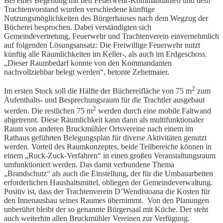
Bei einer Begehung mit den Feuerwehr-Kommandanten und dem
Trachtenvorstand wurden verschiedene künftige
Nutzungsmöglichkeiten des Bürgerhauses nach dem Wegzug der
Bücherei besprochen. Dabei verständigten sich
Gemeindevertretung, Feuerwehr und Trachtenverein einvernehmlich
auf folgenden Lösungsansatz: Die Freiwillige Feuerwehr nutzt
künftig alle Räumlichkeiten im Keller-, als auch im Erdgeschoss.
„Dieser Raumbedarf konnte von den Kommandanten
nachvollziehbar belegt werden“, betonte Zehetmaier.
2
Im ersten Stock soll die Hälfte der Büchereifläche von 75 m
zum
Aufenthalts- und Besprechungsraum für die Trachtler ausgebaut
2
werden. Die restlichen 75 m
werden durch eine mobile Faltwand
abgetrennt. Diese Räumlichkeit kann dann als multifunktionaler
Raum von anderen Bruckmühler Ortsvereine nach einem im
Rathaus geführten Belegungsplan für diverse Aktivitäten genutzt
werden. Vorteil des Raumkonzeptes, beide Teilbereiche können in
einem „Ruck-Zuck-Verfahren“ in einen großen Veranstaltungsraum
umfunktioniert werden. Das damit verbundene Thema
„Brandschutz“ als auch die Einstellung, der für die Umbauarbeiten
erforderlichen Haushaltsmittel, obliegen der Gemeindeverwaltung.
Positiv ist, dass der Trachtenverein D’Wendlstoana die Kosten für
den Innenausbau seines Raumes übernimmt. Von den Planungen
unberührt bleibt der so genannte Bürgersaal mit Küche. Der steht
auch weiterhin allen Bruckmühler Vereinen zur Verfügung.