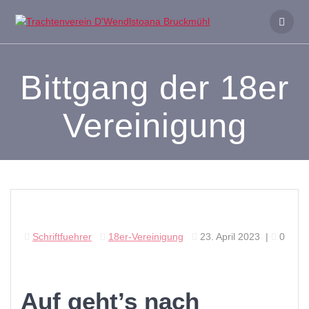
Zum
Inhalt
springen
Bittgang der 18er
Vereinigung
Schriftfuehrer
18er-Vereinigung
23. April 2023
|
0
Auf geht’s nach