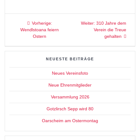
Beitragsnavigation
Vorheriger
Nächster
Vorherige:
Weiter:
310 Jahre dem
Beitrag:
Beitrag:
Wendlstoana feiern
Verein die Treue
Ostern
gehalten
NEUESTE BEITRÄGE
Neues Vereinsfoto
Neue Ehrenmitglieder
Versammlung 2026
Gotzlirsch Sepp wird 80
Oarscheim am Ostermontag