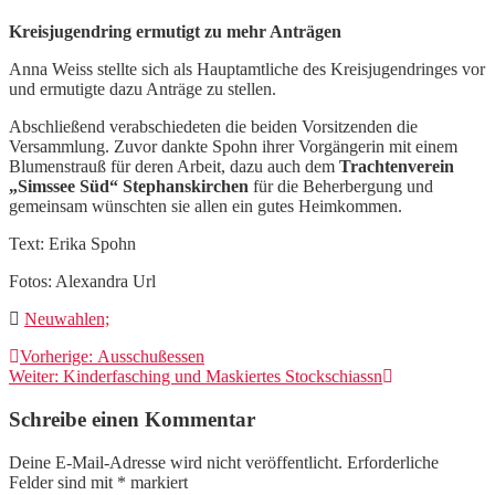
Kreisjugendring ermutigt zu mehr Anträgen
Anna Weiss stellte sich als Hauptamtliche des Kreisjugendringes vor
und ermutigte dazu Anträge zu stellen.
Abschließend verabschiedeten die beiden Vorsitzenden die
Versammlung. Zuvor dankte Spohn ihrer Vorgängerin mit einem
Blumenstrauß für deren Arbeit, dazu auch dem
Trachtenverein
„Simssee Süd“ Stephanskirchen
für die Beherbergung und
gemeinsam wünschten sie allen ein gutes Heimkommen.
Text: Erika Spohn
Fotos: Alexandra Url
Neuwahlen;
Beitragsnavigation
Vorheriger
Vorherige:
Ausschußessen
Nächster
Beitrag:
Weiter:
Kinderfasching und Maskiertes Stockschiassn
Beitrag:
Schreibe einen Kommentar
Deine E-Mail-Adresse wird nicht veröffentlicht.
Erforderliche
Felder sind mit
*
markiert