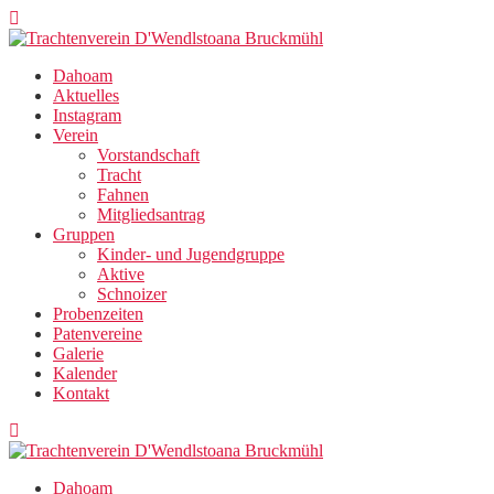
Zum
Inhalt
springen
Dahoam
Aktuelles
Instagram
Verein
Vorstandschaft
Tracht
Fahnen
Mitgliedsantrag
Gruppen
Kinder- und Jugendgruppe
Aktive
Schnoizer
Probenzeiten
Patenvereine
Galerie
Kalender
Kontakt
Dahoam