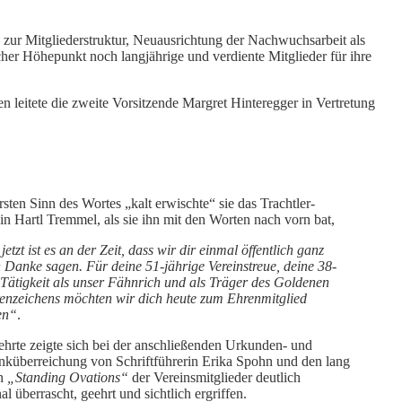
ur Mitgliederstruktur, Neuausrichtung der Nachwuchsarbeit als
icher Höhepunkt noch langjährige und verdiente Mitglieder für ihre
n leitete die zweite Vorsitzende Margret Hinteregger in Vertretung
sten Sinn des Wortes „kalt erwischte“ sie das Trachtler-
in Hartl Tremmel, als sie ihn mit den Worten nach vorn bat,
jetzt ist es an der Zeit, dass wir dir einmal öffentlich ganz
h Danke sagen. Für deine 51-jährige Vereinstreue, deine 38-
 Tätigkeit als unser Fähnrich und als Träger des Goldenen
nzeichens möchten wir dich heute zum Ehrenmitglied
en“
.
hrte zeigte sich bei der anschließenden Urkunden- und
küberreichung von Schriftführerin Erika Spohn und den lang
en
„Standing Ovations“
der Vereinsmitglieder deutlich
al überrascht, geehrt und sichtlich ergriffen.