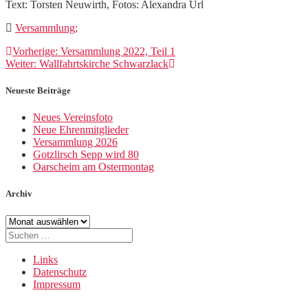
Text: Torsten Neuwirth, Fotos: Alexandra Url
Versammlung;
Beitragsnavigation
Vorheriger
Vorherige:
Versammlung 2022, Teil 1
Nächster
Beitrag:
Weiter:
Wallfahrtskirche Schwarzlack
Beitrag:
Neueste Beiträge
Neues Vereinsfoto
Neue Ehrenmitglieder
Versammlung 2026
Gotzlirsch Sepp wird 80
Oarscheim am Ostermontag
Archiv
Archiv
Suche
nach:
Links
Datenschutz
Impressum