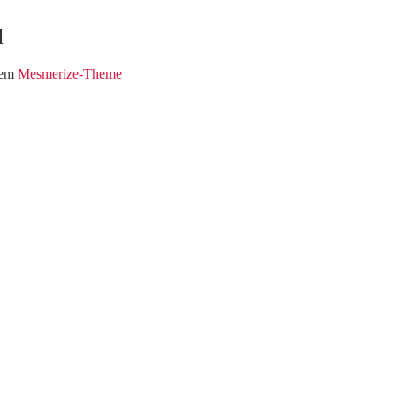
l
dem
Mesmerize-Theme
eim Musi-Markt !