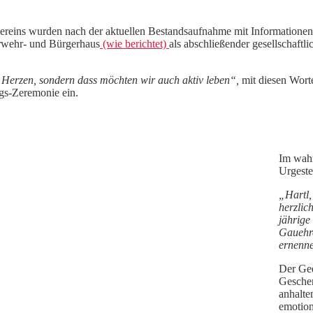
ins wurden nach der aktuellen Bestandsaufnahme mit Informationen z
rwehr- und Bürgerhaus
(wie berichtet)
als abschließender gesellschaftl
 Herzen, sondern dass möchten wir auch aktiv leben“,
mit diesen Worte
gs-Zeremonie ein.
Im wahr
Urgeste
„Hartl, 
herzlic
jährige
Gauehre
ernenn
Der Gee
Geschen
anhalt
emotion