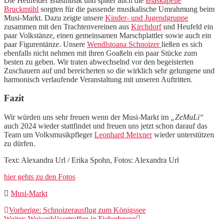
Die Heufelder Blasmusik und später auch die
Blaskapelle
Bruckmühl
sorgten für die passende musikalische Umrahmung beim
Musi-Markt. Dazu zeigte unsere
Kinder- und Jugendgruppe
zusammen mit den Trachtenvereinen aus
Kirchdorf
und Heufeld ein
paar Volkstänze, einen gemeinsamen Marschplattler sowie auch ein
paar Figurentänze. Unsere
Wendlstoana Schnoizer
ließen es sich
ebenfalls nicht nehmen mit ihren Goaßeln ein paar Stücke zum
besten zu geben. Wir traten abwechselnd vor den begeisterten
Zuschauern auf und bereicherten so die wirklich sehr gelungene und
harmonisch verlaufende Veranstaltung mit unseren Auftritten.
Fazit
Wir würden uns sehr freuen wenn der Musi-Markt im
„ZeMuLi“
auch 2024 wieder stattfindet und freuen uns jetzt schon darauf das
Team um Volksmusikpfleger
Leonhard Meixner
wieder unterstützen
zu dürfen.
Text: Alexandra Url / Erika Spohn, Fotos: Alexandra Url
hier gehts zu den Fotos
Musi-Markt
Beitragsnavigation
Vorheriger
Vorherige:
Schnoizerausflug zum Königssee
Nächster
Beitrag:
Weiter:
Weisenbläsertreffen in Fieberbrunn