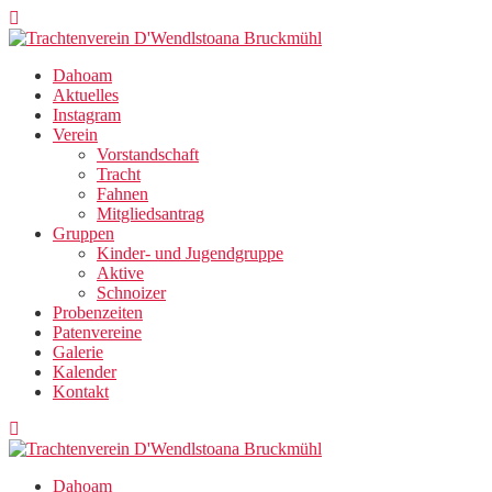
Zum
Inhalt
springen
Dahoam
Aktuelles
Instagram
Verein
Vorstandschaft
Tracht
Fahnen
Mitgliedsantrag
Gruppen
Kinder- und Jugendgruppe
Aktive
Schnoizer
Probenzeiten
Patenvereine
Galerie
Kalender
Kontakt
Dahoam