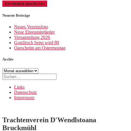
Neueste Beiträge
Neues Vereinsfoto
Neue Ehrenmitglieder
Versammlung 2026
Gotzlirsch Sepp wird 80
Oarscheim am Ostermontag
Archiv
Archiv
Suche
nach:
Links
Datenschutz
Impressum
Trachtenverein D'Wendlstoana
Bruckmühl